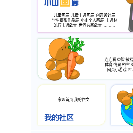
儿童画展
儿童卡通画展
创意设计展
学生摄影作品展
小山个人画展
卡通林
流行卡通欣赏
世界名画欣赏
………
连连看
益智
敏
体育
情景
密室
网页小游戏
FL
家园首页
我的作文