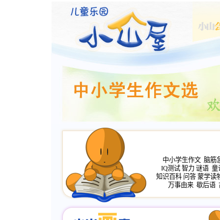
中小学生作文
脑筋
IQ测试
智力
谜语
童
知识百科
问答
蒙学读
万事由来
歇后语