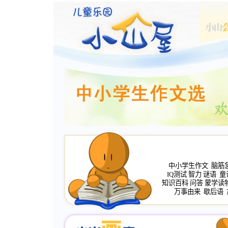
中小学生作文
脑筋
IQ测试
智力
谜语
童
知识百科
问答
蒙学读
万事由来
歇后语