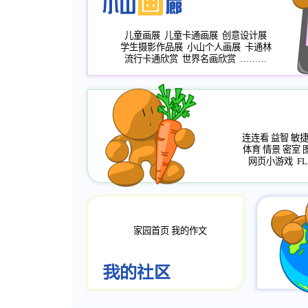
儿童画展
儿童卡通画展
创意设计展
学生摄影作品展
小山个人画展
卡通林
流行卡通欣赏
世界名画欣赏
………
连连看
益智
敏
体育
情景
密室
网页小游戏
FL
家园首页
我的作文