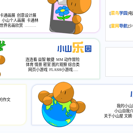
2008.11.20
为
[
菜鸟
学园
]
年，2009版
卡通画展
创意设计展
小山个人画展
卡通林
升级改版，小
世界名画欣赏
………
[
童网
导航
]
小山画廊均增
2008.11.1
作文
评分、顶功能
2008.6.1
各栏
连连看
益智
敏捷
MM
动作冒险
2008.2.12
论坛
体育
情景
密室
图片观察
综合类
网页小游戏
FLASH小游戏......
的作文
我的小山
小山自我
关于小山屋
文摘