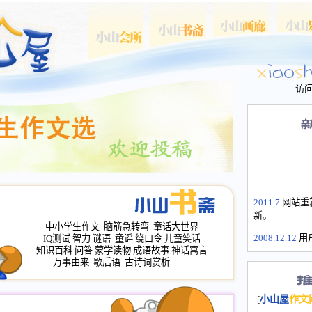
访
2011.7
网站重
新。
中小学生作文
脑筋急转弯
童话大世界
2008.12.12
用
IQ测试
智力
谜语
童谣
绕口令
儿童笑话
山屋主站、作
知识百科
问答
蒙学读物
成语故事
神话寓言
长会、家园网
万事由来
歇后语
古诗词赏析
……
次注册全部通
2008.12.12
家
[
小山屋
作文
名：s.xiaosha