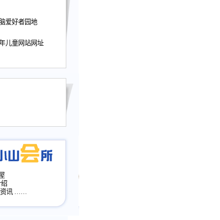
迎接小山屋建站10周
电脑爱好者园地
提前启用，小山屋全面
山会所、小山书斋、
少年儿童网站网址
加多个新栏目。。
网升级改版，增加
，作文宝典改版。
目全面大改版
改版
屋
介绍
·资讯
……