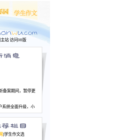
问主站
访问08版
新备案期间，暂停更
户系统全面升级，小
文网、学生作文、家
－个人空间，用户一
行。
园网正式运行，域
网
]学生作文选
nwu.com。