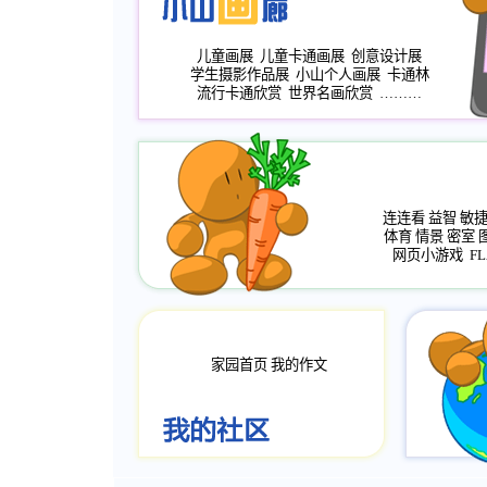
儿童画展
儿童卡通画展
创意设计展
学生摄影作品展
小山个人画展
卡通林
流行卡通欣赏
世界名画欣赏
………
连连看
益智
敏
体育
情景
密室
网页小游戏
FL
家园首页
我的作文