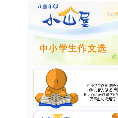
中小学生作文
脑筋
IQ测试
智力
谜语
童
知识百科
问答
蒙学读
万事由来
歇后语