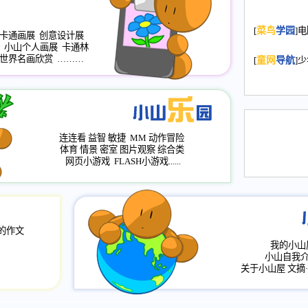
2008.11.20
为
[
菜鸟
学园
]
年，2009版
卡通画展
创意设计展
小山个人画展
卡通林
升级改版，小
世界名画欣赏
………
[
童网
导航
]
小山画廊均增
2008.11.1
作文
评分、顶功能
2008.6.1
各栏
连连看
益智
敏捷
MM
动作冒险
2008.2.12
论坛
体育
情景
密室
图片观察
综合类
网页小游戏
FLASH小游戏......
的作文
我的小山
小山自我
关于小山屋
文摘