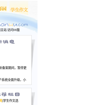
问主站
访问08版
新备案期间，暂停更
户系统全面升级，小
文网、学生作文、家
－个人空间，用户一
行。
园网正式运行，域
网
]学生作文选
nwu.com。