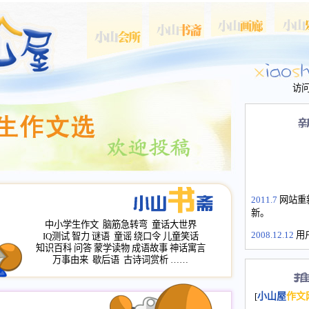
访
2011.7
网站重
新。
中小学生作文
脑筋急转弯
童话大世界
2008.12.12
用
IQ测试
智力
谜语
童谣
绕口令
儿童笑话
山屋主站、作
知识百科
问答
蒙学读物
成语故事
神话寓言
长会、家园网
万事由来
歇后语
古诗词赏析
……
次注册全部通
2008.12.12
家
[
小山屋
作文
名：s.xiaosha