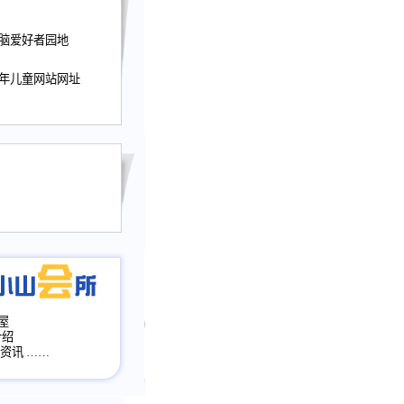
迎接小山屋建站10周
电脑爱好者园地
提前启用，小山屋全面
山会所、小山书斋、
少年儿童网站网址
加多个新栏目。。
网升级改版，增加
，作文宝典改版。
目全面大改版
改版
屋
介绍
·资讯
……