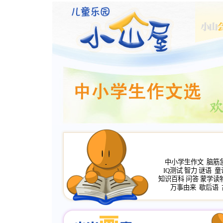
中小学生作文
脑筋
IQ测试
智力
谜语
童
知识百科
问答
蒙学读
万事由来
歇后语