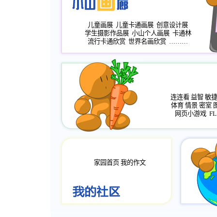
儿童画展
儿童卡通画展
创意设计展
学生摄影作品展
小山个人画展
卡通林
流行卡通欣赏
世界名画欣赏
………
连连看
益智
敏
体育
情景
密室
网页小游戏
FL
家园首页
我的作文