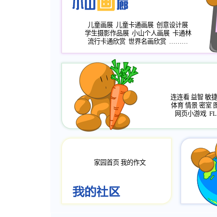
儿童画展
儿童卡通画展
创意设计展
学生摄影作品展
小山个人画展
卡通林
流行卡通欣赏
世界名画欣赏
………
连连看
益智
敏
体育
情景
密室
网页小游戏
FL
家园首页
我的作文