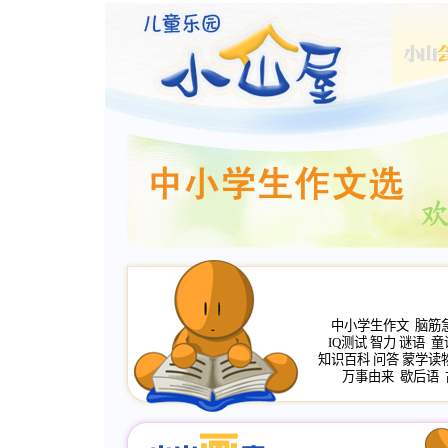
中小学生作文
脑筋
IQ测试
智力
谜语
童
知识百科
问答
蒙学读
万事由来
歇后语