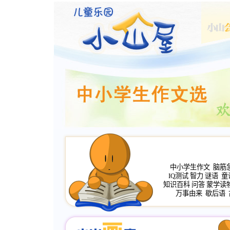
中小学生作文
脑筋
IQ测试
智力
谜语
童
知识百科
问答
蒙学读
万事由来
歇后语