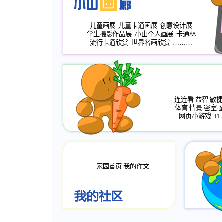
儿童画展
儿童卡通画展
创意设计展
学生摄影作品展
小山个人画展
卡通林
流行卡通欣赏
世界名画欣赏
………
连连看
益智
敏
体育
情景
密室
网页小游戏
FL
家园首页
我的作文