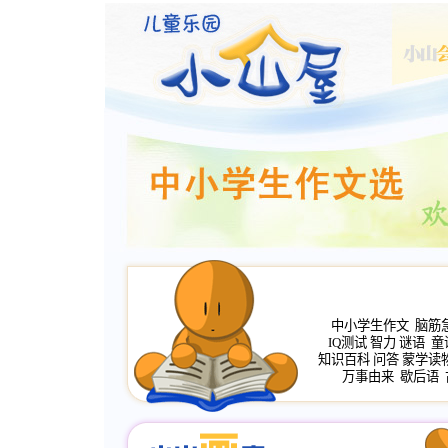
中小学生作文
脑筋
IQ测试
智力
谜语
童
知识百科
问答
蒙学读
万事由来
歇后语