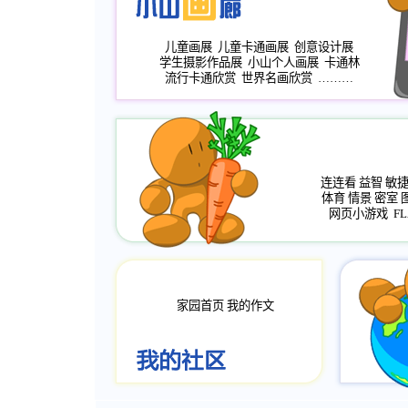
儿童画展
儿童卡通画展
创意设计展
学生摄影作品展
小山个人画展
卡通林
流行卡通欣赏
世界名画欣赏
………
连连看
益智
敏
体育
情景
密室
网页小游戏
FL
家园首页
我的作文