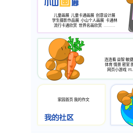
儿童画展
儿童卡通画展
创意设计展
学生摄影作品展
小山个人画展
卡通林
流行卡通欣赏
世界名画欣赏
………
连连看
益智
敏
体育
情景
密室
网页小游戏
FL
家园首页
我的作文