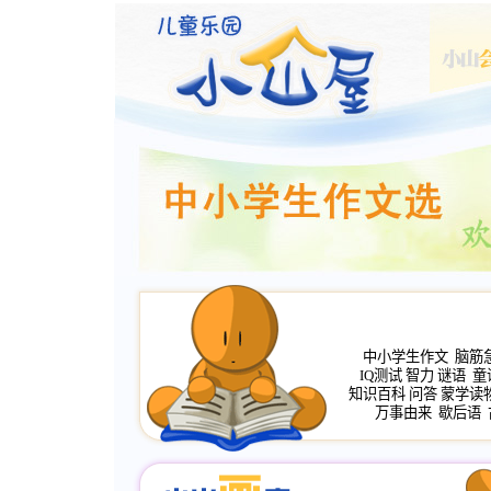
中小学生作文
脑筋
IQ测试
智力
谜语
童
知识百科
问答
蒙学读
万事由来
歇后语