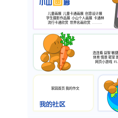
儿童画展
儿童卡通画展
创意设计展
学生摄影作品展
小山个人画展
卡通林
流行卡通欣赏
世界名画欣赏
………
连连看
益智
敏
体育
情景
密室
网页小游戏
FL
家园首页
我的作文