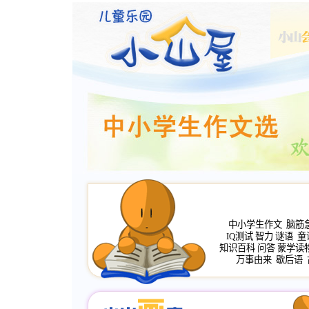
中小学生作文
脑筋
IQ测试
智力
谜语
童
知识百科
问答
蒙学读
万事由来
歇后语