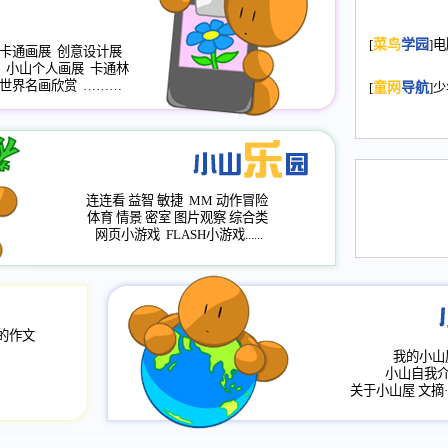
2008.11.20
为
[
菜鸟
学园
]
年，2009版
卡通画展
创意设计展
升级改版，小
小山个人画展
卡通林
世界名画欣赏
………
小山画廊均增
[
童网
导航
]
2008.11.1
作文
评分、顶功能
2008.6.1
各栏
连连看
益智
敏捷
MM
动作冒险
2008.2.12
论坛
体育
情景
密室
图片观察
综合类
网页小游戏
FLASH小游戏......
的作文
我的小山
小山自我
关于小山屋
文摘