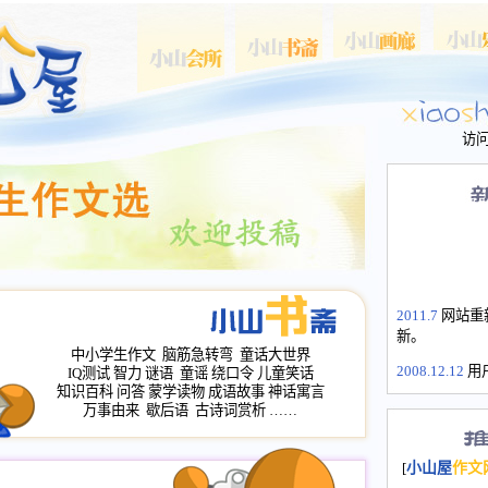
访
2011.7
网站重
新。
中小学生作文
脑筋急转弯
童话大世界
2008.12.12
用
IQ测试
智力
谜语
童谣
绕口令
儿童笑话
山屋主站、作
知识百科
问答
蒙学读物
成语故事
神话寓言
长会、家园网
万事由来
歇后语
古诗词赏析
……
次注册全部通
2008.12.12
家
[
小山屋
作文
名：s.xiaosha