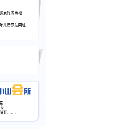
迎接小山屋建站10周
电脑爱好者园地
提前启用，小山屋全面
山会所、小山书斋、
加多个新栏目。。
少年儿童网站网址
网升级改版，增加
，作文宝典改版。
目全面大改版
改版
屋
介绍
·资讯
……