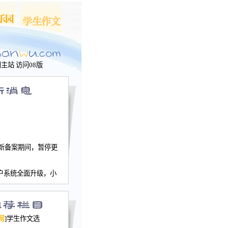
问主站
访问08版
新备案期间，暂停更
户系统全面升级，小
文网、学生作文、家
－个人空间，用户一
行。
园网正式运行，域
网
]学生作文选
nwu.com。