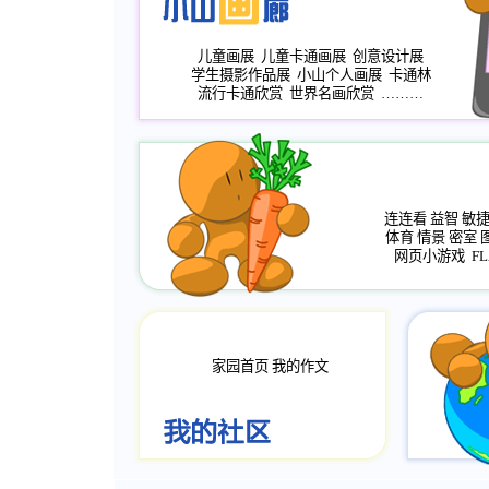
儿童画展
儿童卡通画展
创意设计展
学生摄影作品展
小山个人画展
卡通林
流行卡通欣赏
世界名画欣赏
………
连连看
益智
敏
体育
情景
密室
网页小游戏
FL
家园首页
我的作文