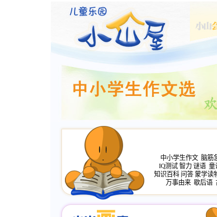
中小学生作文
脑筋
IQ测试
智力
谜语
童
知识百科
问答
蒙学读
万事由来
歇后语