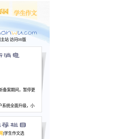
问主站
访问08版
新备案期间，暂停更
户系统全面升级，小
文网、学生作文、家
－个人空间，用户一
行。
园网正式运行，域
网
]学生作文选
nwu.com。