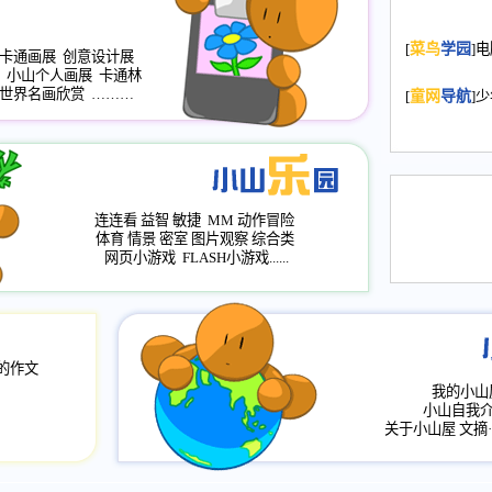
2008.11.20
为
[
菜鸟
学园
]
年，2009版
卡通画展
创意设计展
小山个人画展
卡通林
升级改版，小
世界名画欣赏
………
[
童网
导航
]
小山画廊均增
2008.11.1
作文
评分、顶功能
2008.6.1
各栏
连连看
益智
敏捷
MM
动作冒险
2008.2.12
论坛
体育
情景
密室
图片观察
综合类
网页小游戏
FLASH小游戏......
的作文
我的小山
小山自我
关于小山屋
文摘