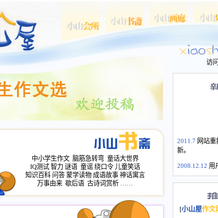
访
2011.7
网站重
新。
中小学生作文
脑筋急转弯
童话大世界
2008.12.12
用
IQ测试
智力
谜语
童谣
绕口令
儿童笑话
山屋主站、作
知识百科
问答
蒙学读物
成语故事
神话寓言
长会、家园网
万事由来
歇后语
古诗词赏析
……
次注册全部通
2008.12.12
家
[
小山屋
作文
名：s.xiaosha