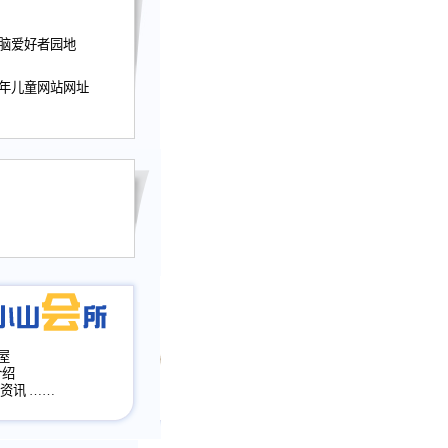
迎接小山屋建站10周
电脑爱好者园地
提前启用，小山屋全面
山会所、小山书斋、
少年儿童网站网址
加多个新栏目。。
网升级改版，增加
，作文宝典改版。
目全面大改版
改版
屋
介绍
·资讯
……