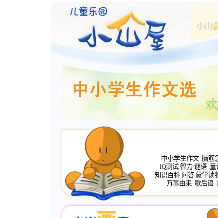
中小学生作文
脑筋
IQ测试
智力
谜语
童
知识百科
问答
蒙学读
万事由来
歇后语