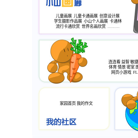
儿童画展
儿童卡通画展
创意设计展
学生摄影作品展
小山个人画展
卡通林
流行卡通欣赏
世界名画欣赏
………
连连看
益智
敏
体育
情景
密室
网页小游戏
FL
家园首页
我的作文