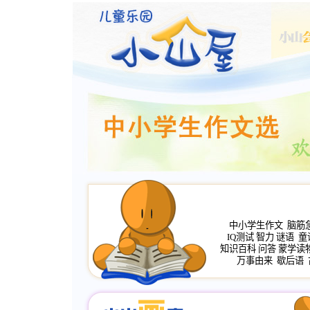
中小学生作文
脑筋
IQ测试
智力
谜语
童
知识百科
问答
蒙学读
万事由来
歇后语