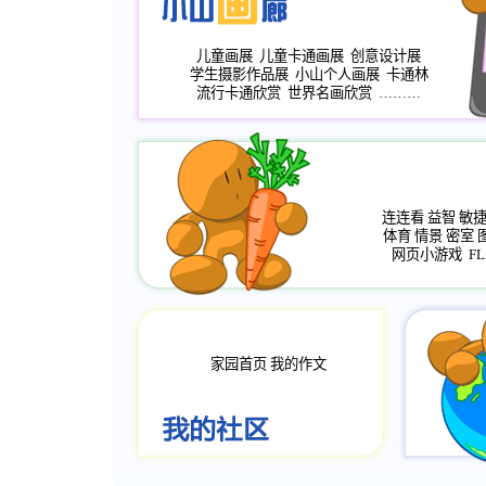
儿童画展
儿童卡通画展
创意设计展
学生摄影作品展
小山个人画展
卡通林
流行卡通欣赏
世界名画欣赏
………
连连看
益智
敏
体育
情景
密室
网页小游戏
FL
家园首页
我的作文