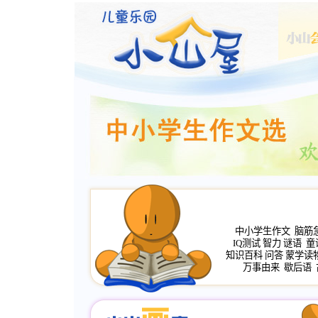
中小学生作文
脑筋
IQ测试
智力
谜语
童
知识百科
问答
蒙学读
万事由来
歇后语