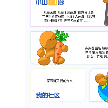
儿童画展
儿童卡通画展
创意设计展
学生摄影作品展
小山个人画展
卡通林
流行卡通欣赏
世界名画欣赏
………
连连看
益智
敏
体育
情景
密室
网页小游戏
FL
家园首页
我的作文