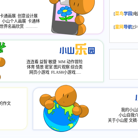
2008.11.20
为
[
菜鸟
学园
]
年，2009版
卡通画展
创意设计展
小山个人画展
卡通林
升级改版，小
世界名画欣赏
………
[
童网
导航
]
小山画廊均增
2008.11.1
作文
评分、顶功能
2008.6.1
各栏
连连看
益智
敏捷
MM
动作冒险
2008.2.12
论坛
体育
情景
密室
图片观察
综合类
网页小游戏
FLASH小游戏......
的作文
我的小山
小山自我
关于小山屋
文摘