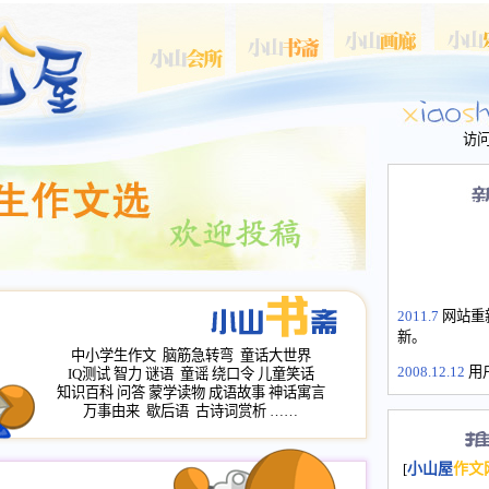
访
2011.7
网站重
新。
中小学生作文
脑筋急转弯
童话大世界
2008.12.12
用
IQ测试
智力
谜语
童谣
绕口令
儿童笑话
山屋主站、作
知识百科
问答
蒙学读物
成语故事
神话寓言
长会、家园网
万事由来
歇后语
古诗词赏析
……
次注册全部通
2008.12.12
家
[
小山屋
作文
名：s.xiaosha