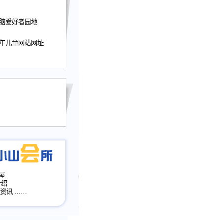
迎接小山屋建站10周
电脑爱好者园地
提前启用，小山屋全面
山会所、小山书斋、
少年儿童网站网址
加多个新栏目。。
网升级改版，增加
，作文宝典改版。
目全面大改版
改版
屋
介绍
·资讯
……