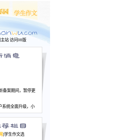
问主站
访问08版
新备案期间，暂停更
户系统全面升级，小
文网、学生作文、家
－个人空间，用户一
行。
园网正式运行，域
网
]学生作文选
nwu.com。