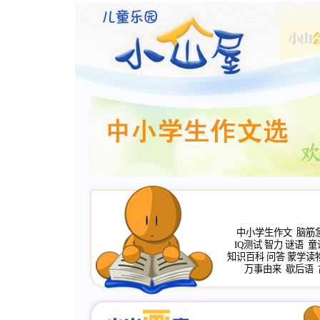
中小学生作文
脑筋
IQ测试
智力
谜语
童
知识百科
问答
蒙学读
万事由来
歇后语