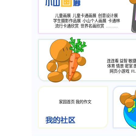
儿童画展
儿童卡通画展
创意设计展
学生摄影作品展
小山个人画展
卡通林
流行卡通欣赏
世界名画欣赏
………
连连看
益智
敏
体育
情景
密室
网页小游戏
FL
家园首页
我的作文