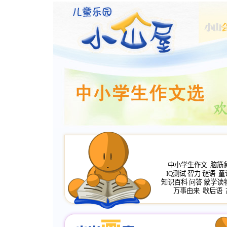
中小学生作文
脑筋
IQ测试
智力
谜语
童
知识百科
问答
蒙学读
万事由来
歇后语