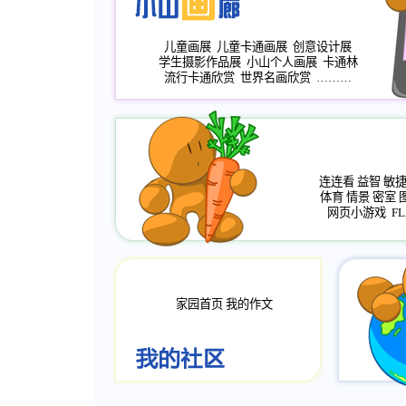
儿童画展
儿童卡通画展
创意设计展
学生摄影作品展
小山个人画展
卡通林
流行卡通欣赏
世界名画欣赏
………
连连看
益智
敏
体育
情景
密室
网页小游戏
FL
家园首页
我的作文