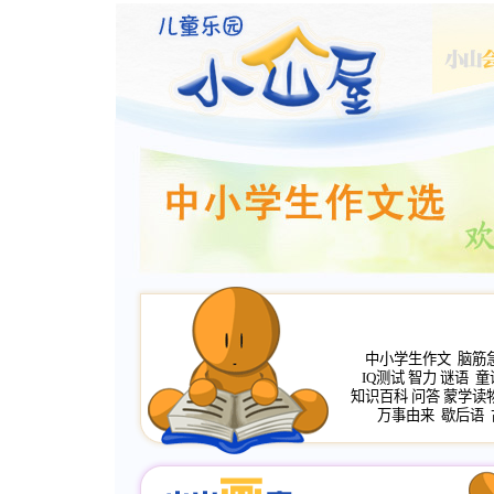
中小学生作文
脑筋
IQ测试
智力
谜语
童
知识百科
问答
蒙学读
万事由来
歇后语