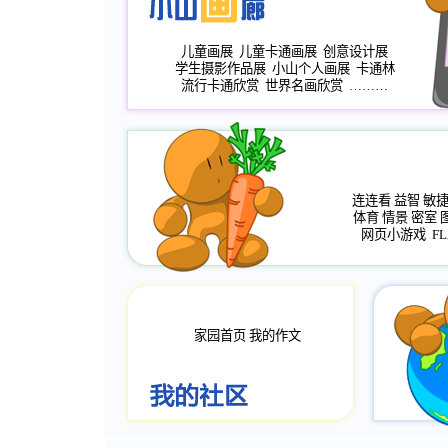
儿童画展
儿童卡通画展
创意设计展
学生摄影作品展
小山个人画展
卡通林
流行卡通欣赏
世界名画欣赏
………
连连看
益智
敏
体育
情景
密室
网页小游戏
FL
家园首页
我的作文