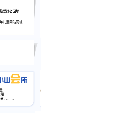
迎接小山屋建站10周
电脑爱好者园地
提前启用，小山屋全面
山会所、小山书斋、
少年儿童网站网址
加多个新栏目。。
网升级改版，增加
，作文宝典改版。
目全面大改版
改版
屋
介绍
·资讯
……