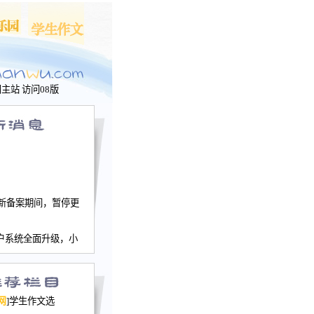
问主站
访问08版
新备案期间，暂停更
户系统全面升级，小
文网、学生作文、家
－个人空间，用户一
行。
园网正式运行，域
网
]学生作文选
nwu.com。