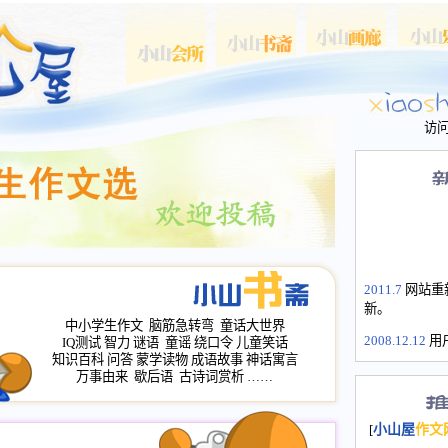
访
2011.7
网站重
新。
中小学生作文
脑筋急转弯
童话大世界
2008.12.12
用
IQ测试
智力
谜语
童谣
绕口令
儿童笑话
山屋主站、作
知识百科
问答
蒙学读物
成语故事
神话寓言
长会、家园网
万事由来
歇后语
古诗词赏析
……
次注册全部通
2008.12.12
家
[
小山屋
作文
名：s.xiaosha