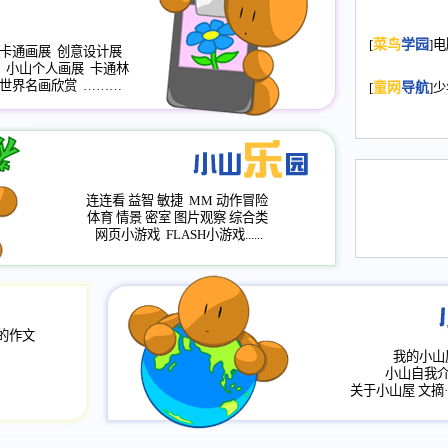
2008.11.20
为
[
菜鸟
学园
]
年，2009版
卡通画展
创意设计展
小山个人画展
卡通林
升级改版，小
世界名画欣赏
………
[
童网
导航
]
小山画廊均增
2008.11.1
作文
评分、顶功能
2008.6.1
各栏
连连看
益智
敏捷
MM
动作冒险
2008.2.12
论坛
体育
情景
密室
图片观察
综合类
网页小游戏
FLASH小游戏......
的作文
我的小山
小山自我
关于小山屋
文摘