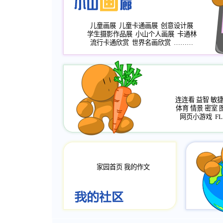
儿童画展
儿童卡通画展
创意设计展
学生摄影作品展
小山个人画展
卡通林
流行卡通欣赏
世界名画欣赏
………
连连看
益智
敏
体育
情景
密室
网页小游戏
FL
家园首页
我的作文