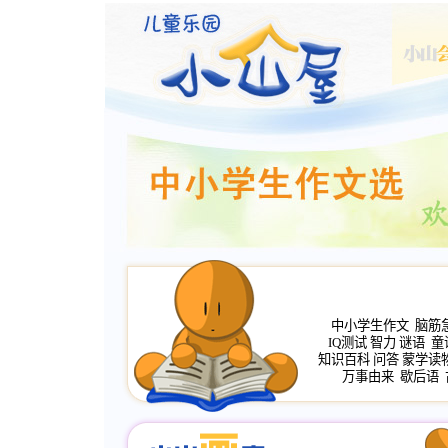
中小学生作文
脑筋
IQ测试
智力
谜语
童
知识百科
问答
蒙学读
万事由来
歇后语