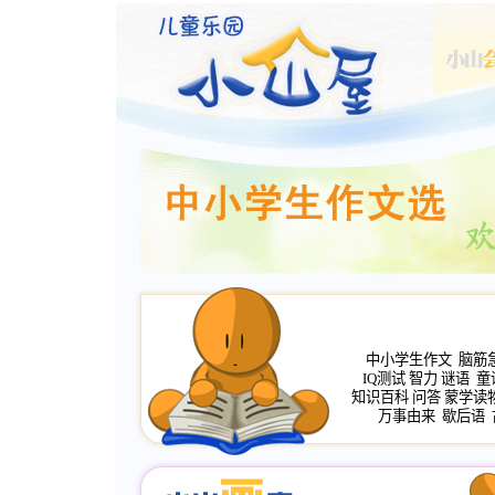
中小学生作文
脑筋
IQ测试
智力
谜语
童
知识百科
问答
蒙学读
万事由来
歇后语