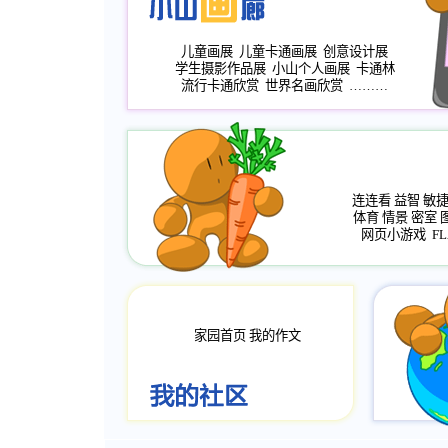
儿童画展
儿童卡通画展
创意设计展
学生摄影作品展
小山个人画展
卡通林
流行卡通欣赏
世界名画欣赏
………
连连看
益智
敏
体育
情景
密室
网页小游戏
FL
家园首页
我的作文