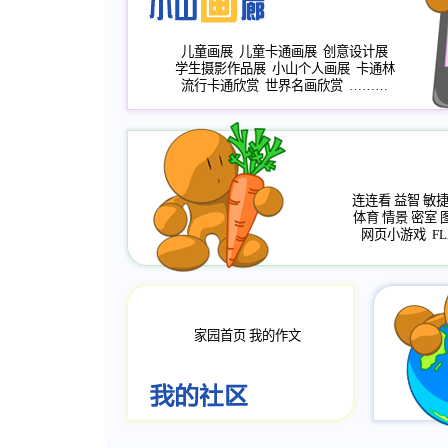
儿童画展
儿童卡通画展
创意设计展
学生摄影作品展
小山个人画展
卡通林
流行卡通欣赏
世界名画欣赏
………
连连看
益智
敏
体育
情景
密室
网页小游戏
FL
家园首页
我的作文