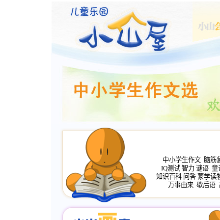
中小学生作文
脑筋
IQ测试
智力
谜语
童
知识百科
问答
蒙学读
万事由来
歇后语