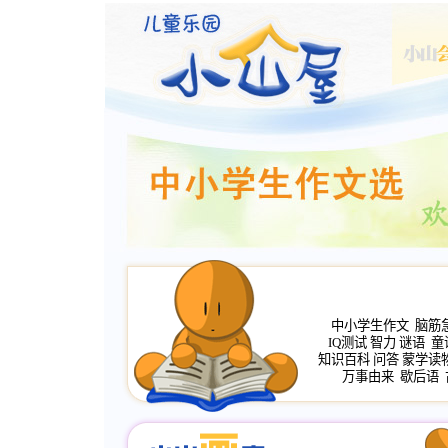
中小学生作文
脑筋
IQ测试
智力
谜语
童
知识百科
问答
蒙学读
万事由来
歇后语