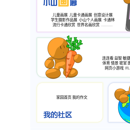
儿童画展
儿童卡通画展
创意设计展
学生摄影作品展
小山个人画展
卡通林
流行卡通欣赏
世界名画欣赏
………
连连看
益智
敏
体育
情景
密室
网页小游戏
FL
家园首页
我的作文