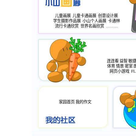
儿童画展
儿童卡通画展
创意设计展
学生摄影作品展
小山个人画展
卡通林
流行卡通欣赏
世界名画欣赏
………
连连看
益智
敏
体育
情景
密室
网页小游戏
FL
家园首页
我的作文