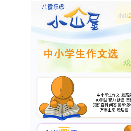
中小学生作文
脑筋
IQ测试
智力
谜语
童
知识百科
问答
蒙学读
万事由来
歇后语