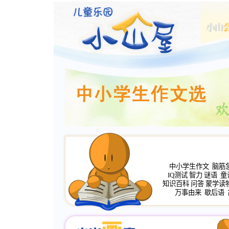
中小学生作文
脑筋
IQ测试
智力
谜语
童
知识百科
问答
蒙学读
万事由来
歇后语