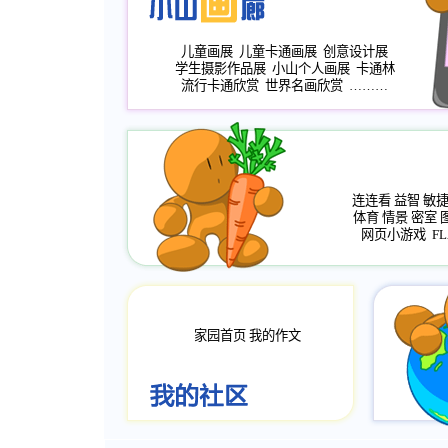
儿童画展
儿童卡通画展
创意设计展
学生摄影作品展
小山个人画展
卡通林
流行卡通欣赏
世界名画欣赏
………
连连看
益智
敏
体育
情景
密室
网页小游戏
FL
家园首页
我的作文