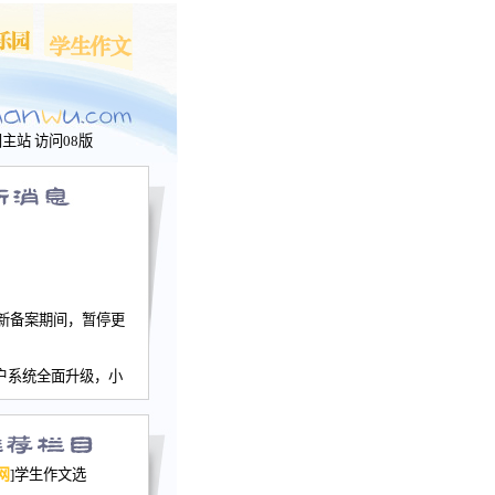
问主站
访问08版
新备案期间，暂停更
户系统全面升级，小
文网、学生作文、家
－个人空间，用户一
行。
园网正式运行，域
网
]学生作文选
nwu.com。