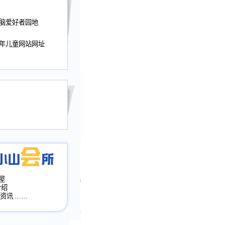
迎接小山屋建站10周
电脑爱好者园地
提前启用，小山屋全面
山会所、小山书斋、
少年儿童网站网址
加多个新栏目。。
网升级改版，增加
，作文宝典改版。
目全面大改版
改版
屋
介绍
·资讯
……