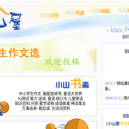
访
2011.7
网站重
新。
中小学生作文
脑筋急转弯
童话大世界
2008.12.12
用
IQ测试
智力
谜语
童谣
绕口令
儿童笑话
山屋主站、作
知识百科
问答
蒙学读物
成语故事
神话寓言
长会、家园网
万事由来
歇后语
古诗词赏析
……
次注册全部通
2008.12.12
家
[
小山屋
作文
名：s.xiaosha