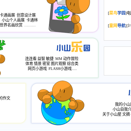
2008.11.20
为
[
菜鸟
学园
]
年，2009版
卡通画展
创意设计展
小山个人画展
卡通林
升级改版，小
世界名画欣赏
………
[
童网
导航
]
小山画廊均增
2008.11.1
作文
评分、顶功能
2008.6.1
各栏
连连看
益智
敏捷
MM
动作冒险
2008.2.12
论坛
体育
情景
密室
图片观察
综合类
网页小游戏
FLASH小游戏......
的作文
我的小山
小山自我
关于小山屋
文摘