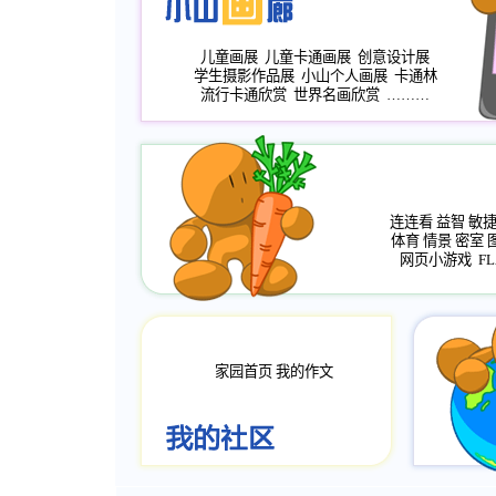
儿童画展
儿童卡通画展
创意设计展
学生摄影作品展
小山个人画展
卡通林
流行卡通欣赏
世界名画欣赏
………
连连看
益智
敏
体育
情景
密室
网页小游戏
FL
家园首页
我的作文