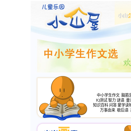
中小学生作文
脑筋
IQ测试
智力
谜语
童
知识百科
问答
蒙学读
万事由来
歇后语