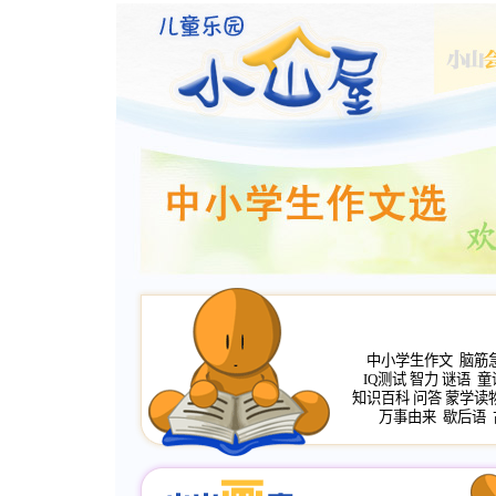
中小学生作文
脑筋
IQ测试
智力
谜语
童
知识百科
问答
蒙学读
万事由来
歇后语