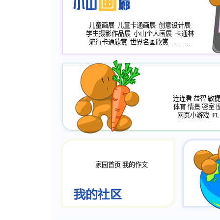
儿童画展
儿童卡通画展
创意设计展
学生摄影作品展
小山个人画展
卡通林
流行卡通欣赏
世界名画欣赏
………
连连看
益智
敏
体育
情景
密室
网页小游戏
FL
家园首页
我的作文