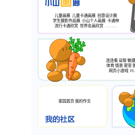
儿童画展
儿童卡通画展
创意设计展
学生摄影作品展
小山个人画展
卡通林
流行卡通欣赏
世界名画欣赏
………
连连看
益智
敏
体育
情景
密室
网页小游戏
FL
家园首页
我的作文