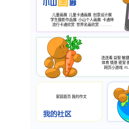
儿童画展
儿童卡通画展
创意设计展
学生摄影作品展
小山个人画展
卡通林
流行卡通欣赏
世界名画欣赏
………
连连看
益智
敏
体育
情景
密室
网页小游戏
FL
家园首页
我的作文