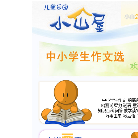
中小学生作文
脑筋
IQ测试
智力
谜语
童
知识百科
问答
蒙学读
万事由来
歇后语