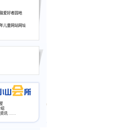
迎接小山屋建站10周
电脑爱好者园地
提前启用，小山屋全面
山会所、小山书斋、
加多个新栏目。。
少年儿童网站网址
网升级改版，增加
，作文宝典改版。
目全面大改版
改版
屋
介绍
·资讯
……