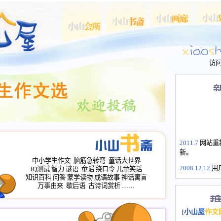
访
2011.7
网站重
新。
中小学生作文
脑筋急转弯
童话大世界
2008.12.12
用
IQ测试
智力
谜语
童谣
绕口令
儿童笑话
山屋主站、作
知识百科
问答
蒙学读物
成语故事
神话寓言
长会、家园网
万事由来
歇后语
古诗词赏析
……
次注册全部通
2008.12.12
家
[
小山屋
作文
名：s.xiaosha