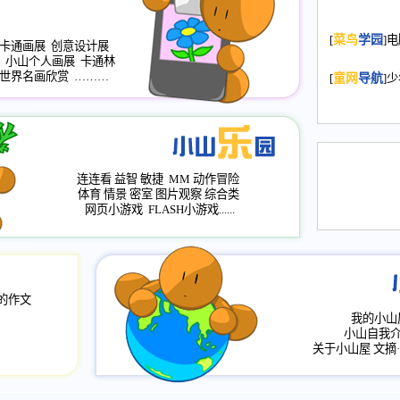
2008.11.20
为
[
菜鸟
学园
]
年，2009版
卡通画展
创意设计展
升级改版，小
小山个人画展
卡通林
世界名画欣赏
………
小山画廊均增
[
童网
导航
]
2008.11.1
作文
评分、顶功能
2008.6.1
各栏
连连看
益智
敏捷
MM
动作冒险
2008.2.12
论坛
体育
情景
密室
图片观察
综合类
网页小游戏
FLASH小游戏......
的作文
我的小山
小山自我
关于小山屋
文摘