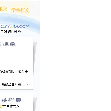
问主站
访问08版
新备案期间，暂停更
户系统全面升级，小
文网、学生作文、家
－个人空间，用户一
行。
园网正式运行，域
网
]学生作文选
nwu.com。