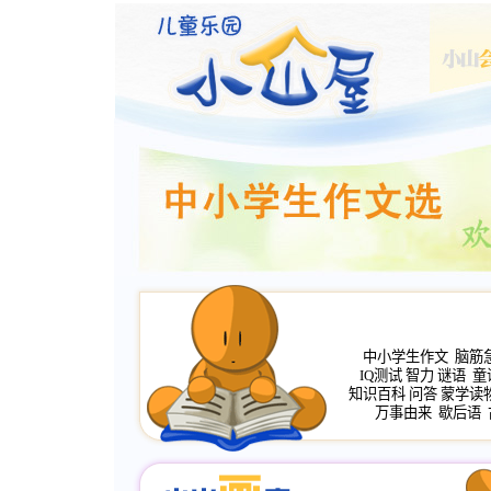
中小学生作文
脑筋
IQ测试
智力
谜语
童
知识百科
问答
蒙学读
万事由来
歇后语