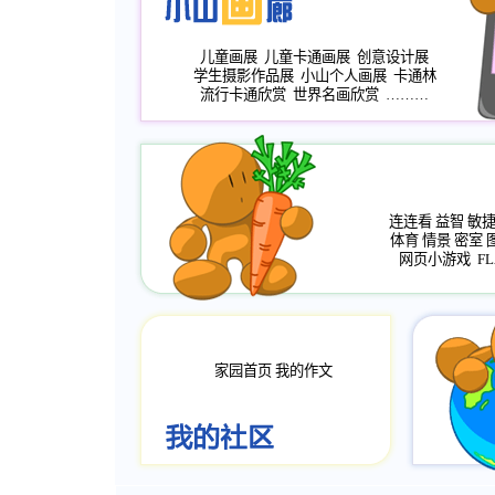
儿童画展
儿童卡通画展
创意设计展
学生摄影作品展
小山个人画展
卡通林
流行卡通欣赏
世界名画欣赏
………
连连看
益智
敏
体育
情景
密室
网页小游戏
FL
家园首页
我的作文