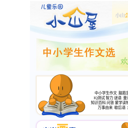
中小学生作文
脑筋
IQ测试
智力
谜语
童
知识百科
问答
蒙学读
万事由来
歇后语