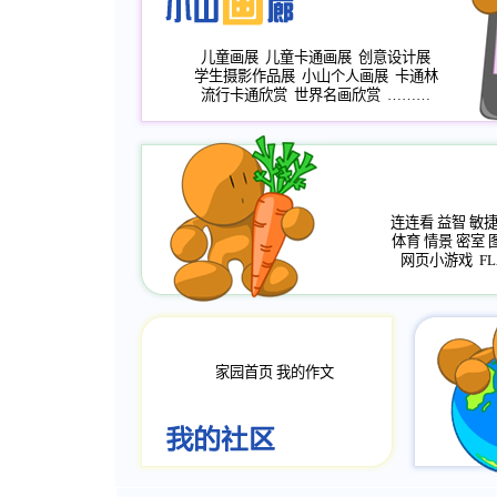
儿童画展
儿童卡通画展
创意设计展
学生摄影作品展
小山个人画展
卡通林
流行卡通欣赏
世界名画欣赏
………
连连看
益智
敏
体育
情景
密室
网页小游戏
FL
家园首页
我的作文