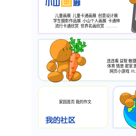
儿童画展
儿童卡通画展
创意设计展
学生摄影作品展
小山个人画展
卡通林
流行卡通欣赏
世界名画欣赏
………
连连看
益智
敏
体育
情景
密室
网页小游戏
FL
家园首页
我的作文