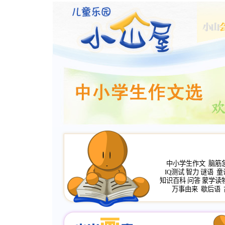
中小学生作文
脑筋
IQ测试
智力
谜语
童
知识百科
问答
蒙学读
万事由来
歇后语