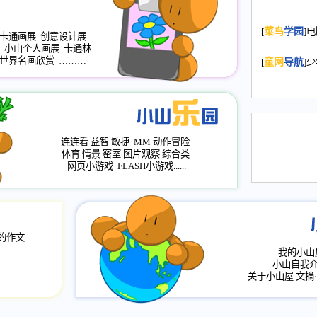
2008.11.20
为
[
菜鸟
学园
]
年，2009版
卡通画展
创意设计展
小山个人画展
卡通林
升级改版，小
世界名画欣赏
………
[
童网
导航
]
小山画廊均增
2008.11.1
作文
评分、顶功能
2008.6.1
各栏
连连看
益智
敏捷
MM
动作冒险
2008.2.12
论坛
体育
情景
密室
图片观察
综合类
网页小游戏
FLASH小游戏......
的作文
我的小山
小山自我
关于小山屋
文摘