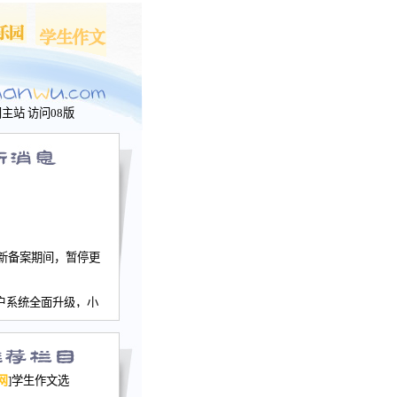
问主站
访问08版
新备案期间，暂停更
户系统全面升级，小
文网、学生作文、家
－个人空间，用户一
行。
园网正式运行，域
网
]学生作文选
nwu.com。