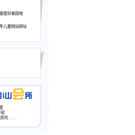
迎接小山屋建站10周
电脑爱好者园地
提前启用，小山屋全面
山会所、小山书斋、
少年儿童网站网址
加多个新栏目。。
网升级改版，增加
，作文宝典改版。
目全面大改版
改版
屋
介绍
·资讯
……