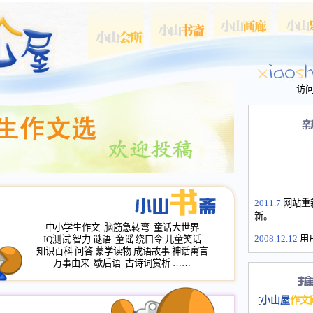
访
2011.7
网站重
新。
中小学生作文
脑筋急转弯
童话大世界
2008.12.12
用
IQ测试
智力
谜语
童谣
绕口令
儿童笑话
山屋主站、作
知识百科
问答
蒙学读物
成语故事
神话寓言
长会、家园网
万事由来
歇后语
古诗词赏析
……
次注册全部通
2008.12.12
家
[
小山屋
作文
名：s.xiaosha