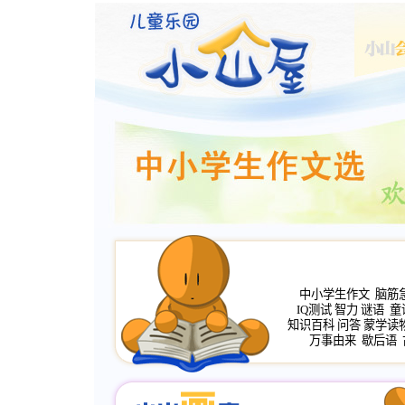
中小学生作文
脑筋
IQ测试
智力
谜语
童
知识百科
问答
蒙学读
万事由来
歇后语