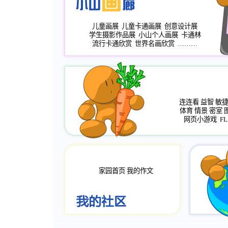
儿童画展
儿童卡通画展
创意设计展
学生摄影作品展
小山个人画展
卡通林
流行卡通欣赏
世界名画欣赏
………
连连看
益智
敏
体育
情景
密室
网页小游戏
FL
家园首页
我的作文