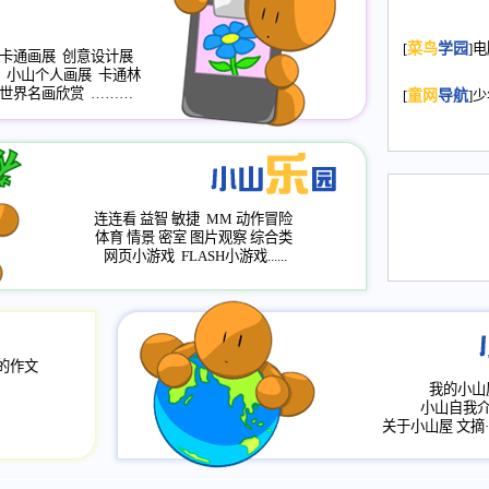
2008.11.20
为
[
菜鸟
学园
]
年，2009版
卡通画展
创意设计展
小山个人画展
卡通林
升级改版，小
世界名画欣赏
………
[
童网
导航
]
小山画廊均增
2008.11.1
作文
评分、顶功能
2008.6.1
各栏
连连看
益智
敏捷
MM
动作冒险
2008.2.12
论坛
体育
情景
密室
图片观察
综合类
网页小游戏
FLASH小游戏......
的作文
我的小山
小山自我
关于小山屋
文摘