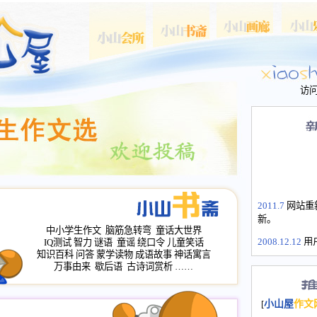
访
2011.7
网站重
新。
中小学生作文
脑筋急转弯
童话大世界
2008.12.12
用
IQ测试
智力
谜语
童谣
绕口令
儿童笑话
山屋主站、作
知识百科
问答
蒙学读物
成语故事
神话寓言
万事由来
歇后语
古诗词赏析
……
长会、家园网
次注册全部通
2008.12.12
家
[
小山屋
作文
名：s.xiaosha