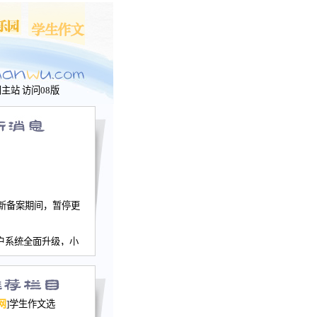
问主站
访问08版
新备案期间，暂停更
户系统全面升级，小
文网、学生作文、家
－个人空间，用户一
行。
园网正式运行，域
网
]学生作文选
nwu.com。