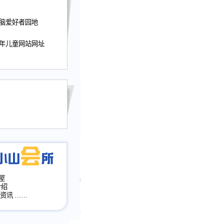
迎接小山屋建站10周
电脑爱好者园地
提前启用，小山屋全面
山会所、小山书斋、
少年儿童网站网址
加多个新栏目。。
网升级改版，增加
，作文宝典改版。
目全面大改版
改版
屋
介绍
·资讯
……