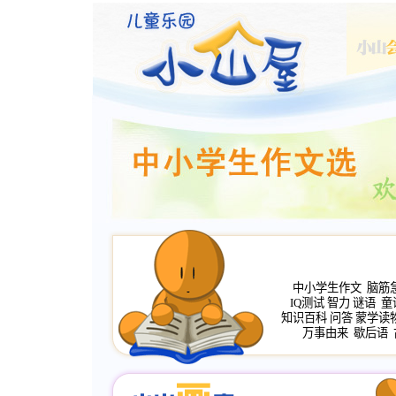
中小学生作文
脑筋
IQ测试
智力
谜语
童
知识百科
问答
蒙学读
万事由来
歇后语