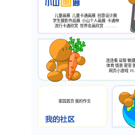
儿童画展
儿童卡通画展
创意设计展
学生摄影作品展
小山个人画展
卡通林
流行卡通欣赏
世界名画欣赏
………
连连看
益智
敏
体育
情景
密室
网页小游戏
FL
家园首页
我的作文