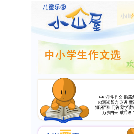
中小学生作文
脑筋
IQ测试
智力
谜语
童
知识百科
问答
蒙学读
万事由来
歇后语