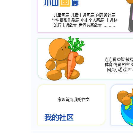
儿童画展
儿童卡通画展
创意设计展
学生摄影作品展
小山个人画展
卡通林
流行卡通欣赏
世界名画欣赏
………
连连看
益智
敏
体育
情景
密室
网页小游戏
FL
家园首页
我的作文