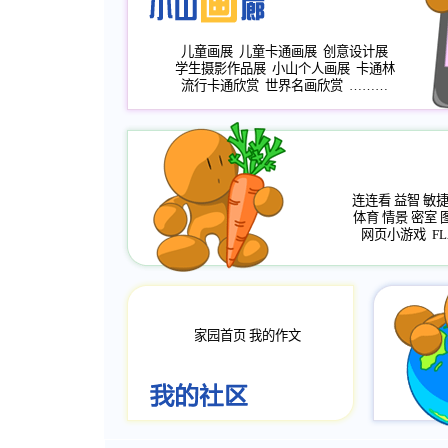
儿童画展
儿童卡通画展
创意设计展
学生摄影作品展
小山个人画展
卡通林
流行卡通欣赏
世界名画欣赏
………
连连看
益智
敏
体育
情景
密室
网页小游戏
FL
家园首页
我的作文