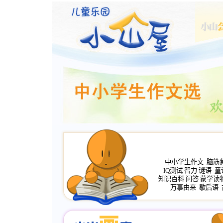
中小学生作文
脑筋
IQ测试
智力
谜语
童
知识百科
问答
蒙学读
万事由来
歇后语