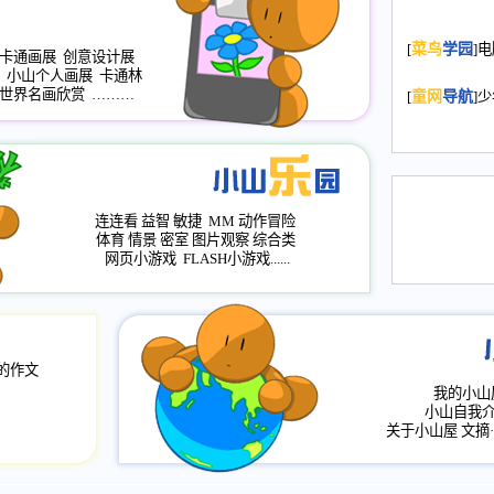
2008.11.20
为
[
菜鸟
学园
]
年，2009版
卡通画展
创意设计展
小山个人画展
卡通林
升级改版，小
世界名画欣赏
………
[
童网
导航
]
小山画廊均增
2008.11.1
作文
评分、顶功能
2008.6.1
各栏
连连看
益智
敏捷
MM
动作冒险
2008.2.12
论坛
体育
情景
密室
图片观察
综合类
网页小游戏
FLASH小游戏......
的作文
我的小山
小山自我
关于小山屋
文摘