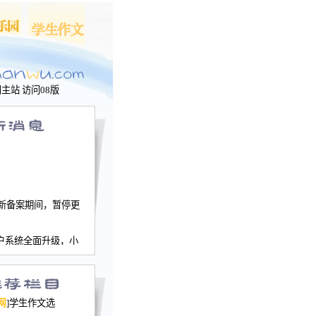
问主站
访问08版
新备案期间，暂停更
户系统全面升级，小
文网、学生作文、家
－个人空间，用户一
行。
园网正式运行，域
网
]学生作文选
nwu.com。