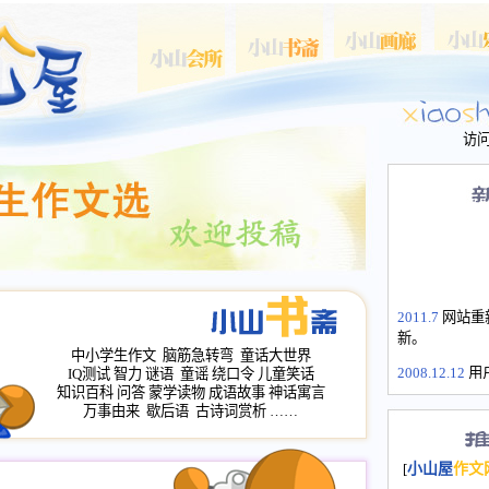
访
2011.7
网站重
新。
中小学生作文
脑筋急转弯
童话大世界
2008.12.12
用
IQ测试
智力
谜语
童谣
绕口令
儿童笑话
山屋主站、作
知识百科
问答
蒙学读物
成语故事
神话寓言
万事由来
歇后语
古诗词赏析
……
长会、家园网
次注册全部通
2008.12.12
家
[
小山屋
作文
名：s.xiaosha