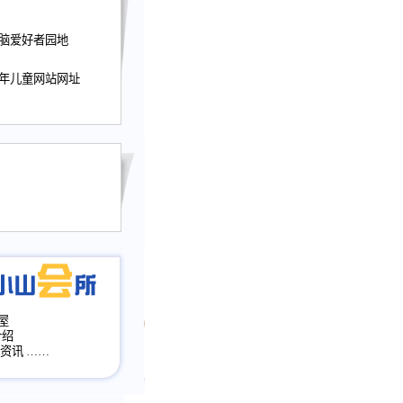
迎接小山屋建站10周
电脑爱好者园地
提前启用，小山屋全面
山会所、小山书斋、
少年儿童网站网址
加多个新栏目。。
网升级改版，增加
，作文宝典改版。
目全面大改版
改版
屋
介绍
·资讯
……