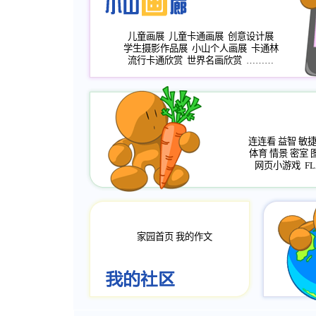
儿童画展
儿童卡通画展
创意设计展
学生摄影作品展
小山个人画展
卡通林
流行卡通欣赏
世界名画欣赏
………
连连看
益智
敏
体育
情景
密室
网页小游戏
FL
家园首页
我的作文