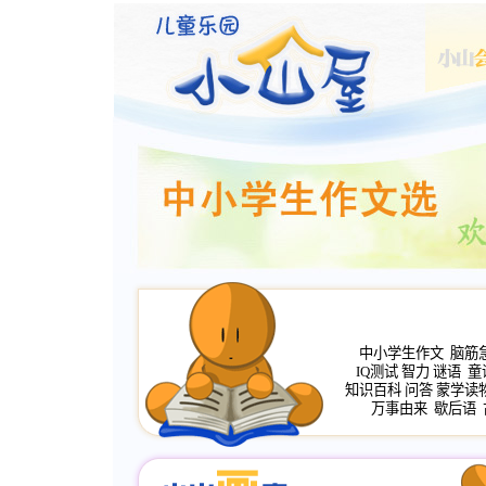
中小学生作文
脑筋
IQ测试
智力
谜语
童
知识百科
问答
蒙学读
万事由来
歇后语