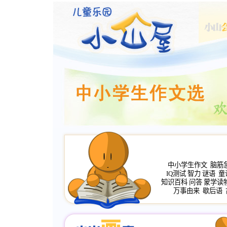
中小学生作文
脑筋
IQ测试
智力
谜语
童
知识百科
问答
蒙学读
万事由来
歇后语