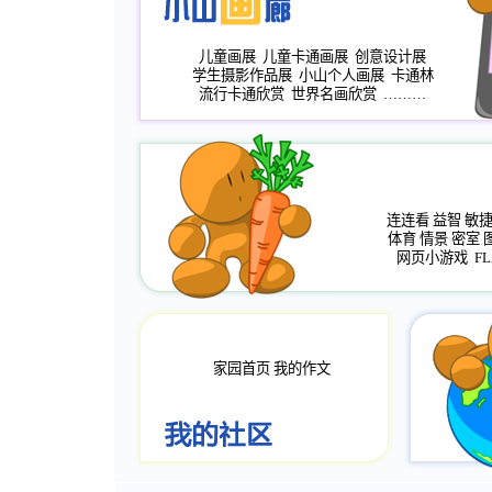
儿童画展
儿童卡通画展
创意设计展
学生摄影作品展
小山个人画展
卡通林
流行卡通欣赏
世界名画欣赏
………
连连看
益智
敏
体育
情景
密室
网页小游戏
FL
家园首页
我的作文