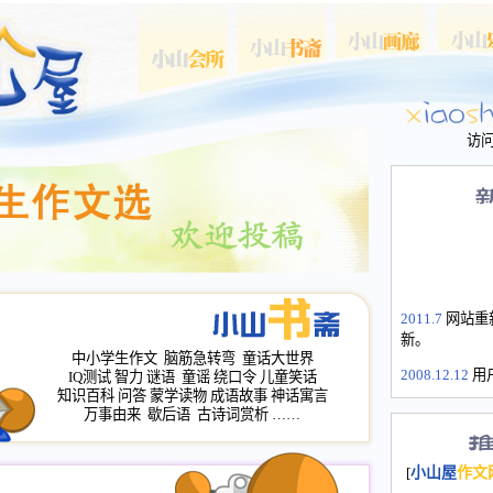
访
2011.7
网站重
新。
中小学生作文
脑筋急转弯
童话大世界
2008.12.12
用
IQ测试
智力
谜语
童谣
绕口令
儿童笑话
山屋主站、作
知识百科
问答
蒙学读物
成语故事
神话寓言
长会、家园网
万事由来
歇后语
古诗词赏析
……
次注册全部通
2008.12.12
家
[
小山屋
作文
名：s.xiaosha