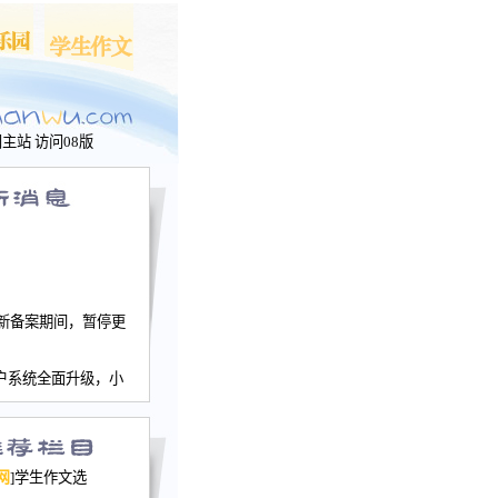
问主站
访问08版
新备案期间，暂停更
户系统全面升级，小
文网、学生作文、家
－个人空间，用户一
行。
园网正式运行，域
网
]学生作文选
nwu.com。