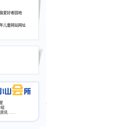
迎接小山屋建站10周
电脑爱好者园地
提前启用，小山屋全面
山会所、小山书斋、
加多个新栏目。。
少年儿童网站网址
网升级改版，增加
，作文宝典改版。
目全面大改版
改版
屋
介绍
·资讯
……