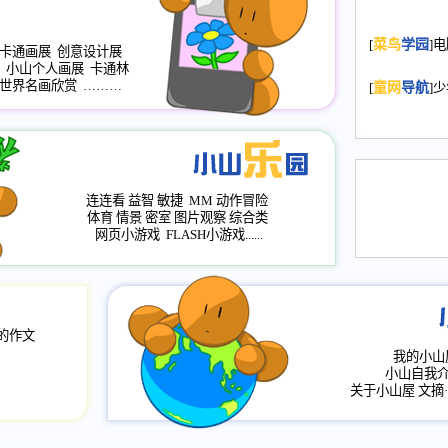
2008.11.20
为
[
菜鸟
学园
]
年，2009版
卡通画展
创意设计展
升级改版，小
小山个人画展
卡通林
世界名画欣赏
………
小山画廊均增
[
童网
导航
]
2008.11.1
作文
评分、顶功能
2008.6.1
各栏
连连看
益智
敏捷
MM
动作冒险
2008.2.12
论坛
体育
情景
密室
图片观察
综合类
网页小游戏
FLASH小游戏......
的作文
我的小山
小山自我
关于小山屋
文摘