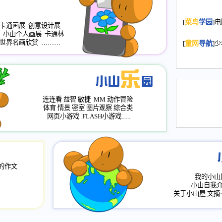
2008.11.20
为
[
菜鸟
学园
]
年，2009版
卡通画展
创意设计展
小山个人画展
卡通林
升级改版，小
世界名画欣赏
………
[
童网
导航
]
小山画廊均增
2008.11.1
作文
评分、顶功能
2008.6.1
各栏
连连看
益智
敏捷
MM
动作冒险
2008.2.12
论坛
体育
情景
密室
图片观察
综合类
网页小游戏
FLASH小游戏......
的作文
我的小山
小山自我
关于小山屋
文摘