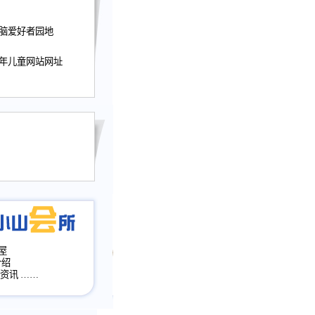
迎接小山屋建站10周
电脑爱好者园地
提前启用，小山屋全面
山会所、小山书斋、
少年儿童网站网址
加多个新栏目。。
网升级改版，增加
，作文宝典改版。
目全面大改版
改版
屋
介绍
·资讯
……