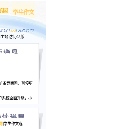
问主站
访问08版
新备案期间，暂停更
户系统全面升级，小
文网、学生作文、家
－个人空间，用户一
行。
园网正式运行，域
网
]学生作文选
nwu.com。