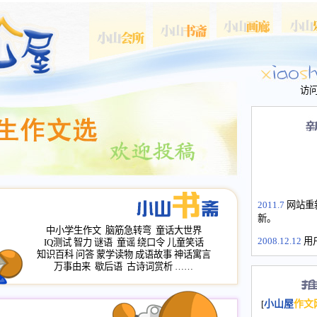
访
2011.7
网站重
新。
中小学生作文
脑筋急转弯
童话大世界
2008.12.12
用
IQ测试
智力
谜语
童谣
绕口令
儿童笑话
山屋主站、作
知识百科
问答
蒙学读物
成语故事
神话寓言
长会、家园网
万事由来
歇后语
古诗词赏析
……
次注册全部通
2008.12.12
家
[
小山屋
作文
名：s.xiaosha