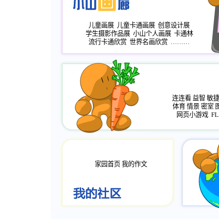
儿童画展
儿童卡通画展
创意设计展
学生摄影作品展
小山个人画展
卡通林
流行卡通欣赏
世界名画欣赏
………
连连看
益智
敏
体育
情景
密室
网页小游戏
FL
家园首页
我的作文