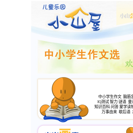
中小学生作文
脑筋
IQ测试
智力
谜语
童
知识百科
问答
蒙学读
万事由来
歇后语