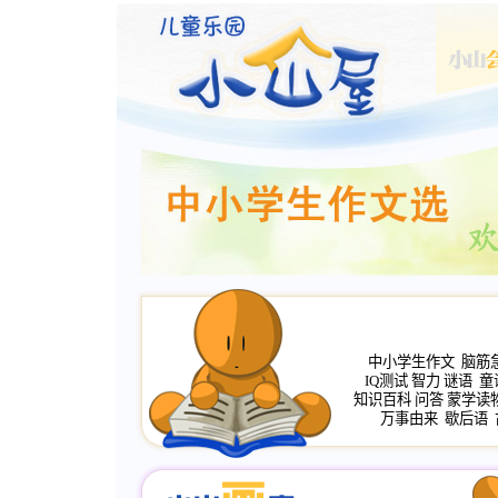
中小学生作文
脑筋
IQ测试
智力
谜语
童
知识百科
问答
蒙学读
万事由来
歇后语